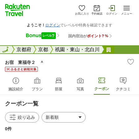
お気に入り
予約確認
ログイン
メニュー
全国
全国
京都府
京都
祇園・東山・北白川
お宿 東福
お宿 東福寺２ ＾
クーポン
施設紹介
プラン
部屋
写真
クチコミ
クーポン一覧
絞り込み
0件