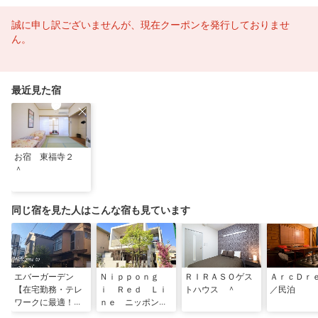
誠に申し訳ございませんが、現在クーポンを発行しておりませ
ん。
最近見た宿
お宿 東福寺２
＾
同じ宿を見た人はこんな宿も見ています
エバーガーデン
Ｎｉｐｐｏｎｇ
ＲＩＲＡＳＯゲス
ＡｒｃＤｒ
【在宅勤務・テレ
ｉ Ｒｅｄ Ｌｉ
トハウス ＾
／民泊
ワークに最適！】
ｎｅ ニッポンギ
４ＤＫ閑静な一軒
レッドライン ＾