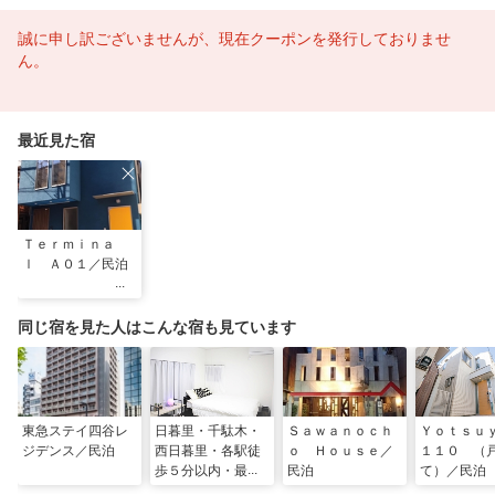
誠に申し訳ございませんが、現在クーポンを発行しておりませ
ん。
最近見た宿
Ｔｅｒｍｉｎａ
ｌ Ａ０１／民泊
同じ宿を見た人はこんな宿も見ています
東急ステイ四谷レ
日暮里・千駄木・
Ｓａｗａｎｏｃｈ
Ｙｏｔｓ
ジデンス／民泊
西日暮里・各駅徒
ｏ Ｈｏｕｓｅ／
１１０ （
歩５分以内・最大
民泊
て）／民泊
８名／民泊