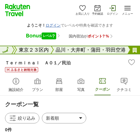
お気に入り
予約確認
ログイン
メニュー
東京都
全国
東京２３区内
品川・大井町・蒲田・羽田空港
Ｔｅｒｍｉｎａｌ Ａ０１／民泊
クーポン
施設紹介
プラン
部屋
写真
クチコミ
クーポン一覧
絞り込み
0件