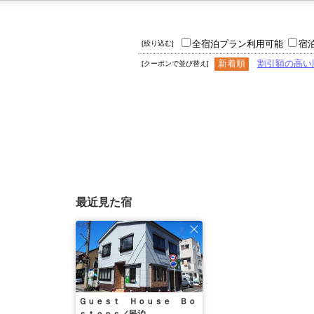
全宿泊プラン利用可能
宿
[絞り込む]
新着順
割引額の高い
[クーポンで並び替え]
最近見た宿
Ｇｕｅｓｔ Ｈｏｕｓｅ Ｂｏ