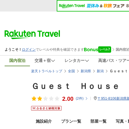
国内宿泊
交通＋宿
レンタカー
高速バス・ツア
Ｇｕｅｓｔ
楽天トラベルトップ
全国
新潟県
新潟
Ｇｕｅｓｔ Ｈｏｕｓｅ 
2.00
(
2
件)
〒951-8106新潟
施設紹介
プラン一覧
部屋一覧
写真・動