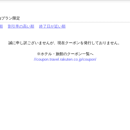
泊プラン限定
順
割引率の高い順
終了日が近い順
誠に申し訳ございませんが、現在クーポンを発行しておりません。
※ホテル・旅館のクーポン一覧へ
//coupon.travel.rakuten.co.jp/coupon/