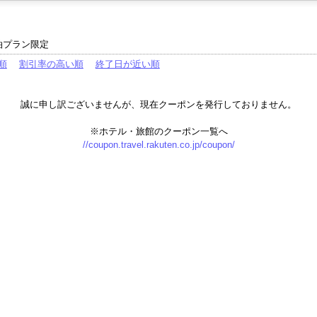
泊プラン限定
順
割引率の高い順
終了日が近い順
誠に申し訳ございませんが、現在クーポンを発行しておりません。
※ホテル・旅館のクーポン一覧へ
//coupon.travel.rakuten.co.jp/coupon/