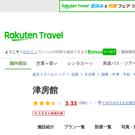
国内宿泊
交通＋宿
レンタカー
高速バス・ツア
楽天トラベルトップ
全国
大分県
国東・中津・宇佐・
津房館
3.33
(
9
件)
〒872-0711大分
施設紹介
プラン一覧
部屋一覧
写真・動