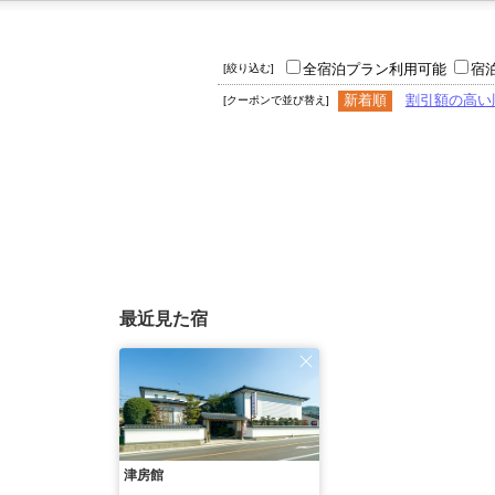
全宿泊プラン利用可能
宿
[絞り込む]
新着順
割引額の高い
[クーポンで並び替え]
最近見た宿
津房館