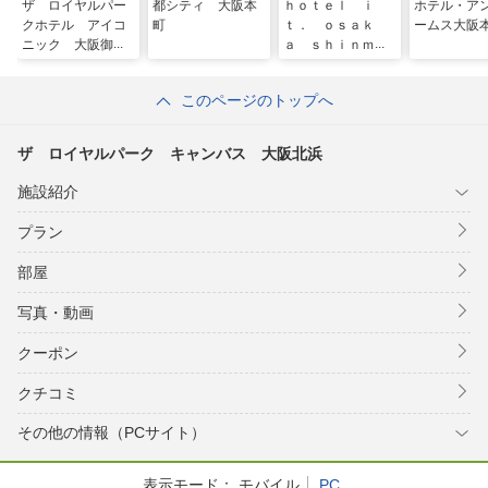
ザ ロイヤルパー
都シティ 大阪本
ｈｏｔｅｌ ｉ
ホテル・ア
クホテル アイコ
町
ｔ． ｏｓａｋ
ームス大阪
ニック 大阪御堂
ａ ｓｈｉｎｍａ
筋
ｃｈｉ
このページのトップへ
ザ ロイヤルパーク キャンバス 大阪北浜
施設紹介
プラン
部屋
写真・動画
クーポン
クチコミ
その他の情報（PCサイト）
表示モード：
モバイル
PC