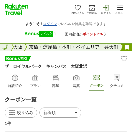
お気に入り
予約確認
ログイン
メニュー
阪府
全国
大阪
京橋・淀屋橋・本町・ベイエリア・弁天町
ザ ロイヤルパーク キャンバス 大阪北浜
クーポン
施設紹介
プラン
部屋
写真
クチコミ
クーポン一覧
絞り込み
1件