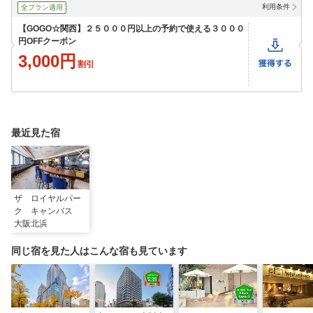
利用条件
全プラン適用
【GOGO☆関西】２５０００円以上の予約で使える３０００
円OFFクーポン
3,000円
割引
最近見た宿
ザ ロイヤルパー
ク キャンバス
大阪北浜
同じ宿を見た人はこんな宿も見ています