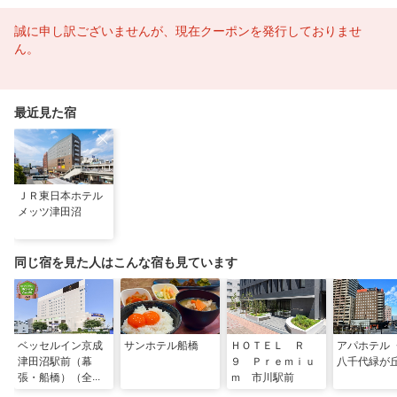
誠に申し訳ございませんが、現在クーポンを発行しておりませ
ん。
最近見た宿
ＪＲ東日本ホテル
メッツ津田沼
同じ宿を見た人はこんな宿も見ています
ベッセルイン京成
サンホテル船橋
ＨＯＴＥＬ Ｒ
アパホテル
津田沼駅前（幕
９ Ｐｒｅｍｉｕ
八千代緑が
張・船橋）（全室
ｍ 市川駅前
禁煙）