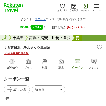
お気に入り
予約確認
ログイン
メニュー
全国
全国
千葉県
舞浜・浦安・船橋・幕張
ＪＲ東日本ホ
ＪＲ東日本ホテルメッツ津田沼
クーポン
施設紹介
プラン
部屋
写真
クチコミ
クーポン一覧
絞り込み
0件