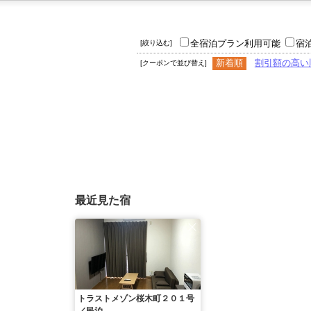
全宿泊プラン利用可能
宿
[絞り込む]
新着順
割引額の高い
[クーポンで並び替え]
最近見た宿
トラストメゾン桜木町２０１号