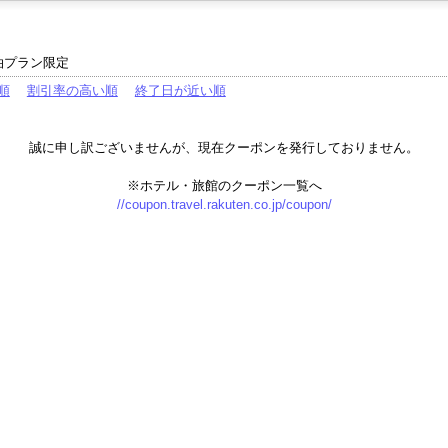
泊プラン限定
順
割引率の高い順
終了日が近い順
誠に申し訳ございませんが、現在クーポンを発行しておりません。
※ホテル・旅館のクーポン一覧へ
//coupon.travel.rakuten.co.jp/coupon/