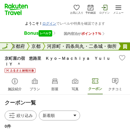
お気に入り
予約確認
ログイン
メニュー
全国
全国
京都府
京都
河原町・四条烏丸・二条城・御所
京町屋の宿 悠路里 Ｋｙｏ－Ｍａｃｈｉｙａ Ｙｕｌｕ
ｌＹ ＾
クーポン
施設紹介
プラン
部屋
写真
クチコミ
クーポン一覧
絞り込み
0件