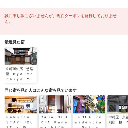
誠に申し訳ございませんが、現在クーポンを発行しておりませ
ん。
最近見た宿
京町屋の宿 悠路
里 Ｋｙｏ－Ｍａ
ｃｈｉｙａ Ｙｕ
ｌｕｌＹ ＾
同じ宿を見た人はこんな宿も見ています
Ｒａｋｕｔｅｎ
ＣＡＳＡ ＧＬＯ
ＩＲＯＨＡ Ｒｅ
中村屋 京
ＳＴＡＹ ＨＯＵ
ＲＩＡ Ｋａｎａ
ｓｉｄｅｎｔｉａ
別邸 桜 
ＳＥ ｘ ＷＩＬ
ｍａｃｈｉ／民泊
ｌ Ｓｕｉｔｅ