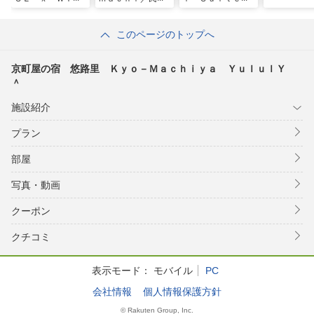
Ｌ ＳＴＹＬＥ
Ａｓａｋｕｓａ
佐賀伊万里
Ｓｋｙｔｒｅｅ／
このページのトップへ
民泊
京町屋の宿 悠路里 Ｋｙｏ－Ｍａｃｈｉｙａ ＹｕｌｕｌＹ
＾
施設紹介
プラン
部屋
写真・動画
クーポン
クチコミ
表示モード：
モバイル
PC
会社情報
個人情報保護方針
© Rakuten Group, Inc.