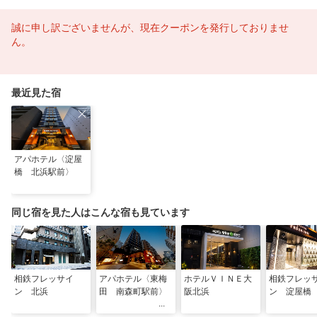
誠に申し訳ございませんが、現在クーポンを発行しておりませ
ん。
最近見た宿
アパホテル〈淀屋
橋 北浜駅前〉
同じ宿を見た人はこんな宿も見ています
相鉄フレッサイ
アパホテル〈東梅
ホテルＶＩＮＥ大
相鉄フレッ
ン 北浜
田 南森町駅前〉
阪北浜
ン 淀屋橋