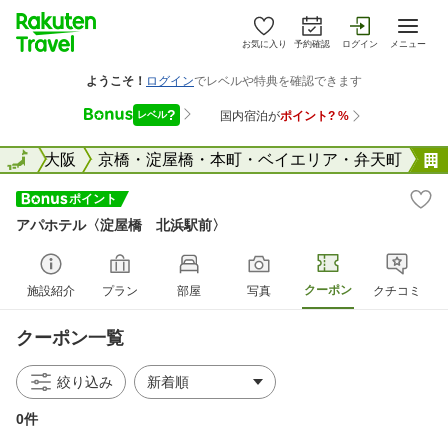
お気に入り
予約確認
ログイン
メニュー
阪府
全国
大阪
京橋・淀屋橋・本町・ベイエリア・弁天町
アパホテル〈淀屋橋 北浜駅前〉
クーポン
施設紹介
プラン
部屋
写真
クチコミ
クーポン一覧
絞り込み
0件