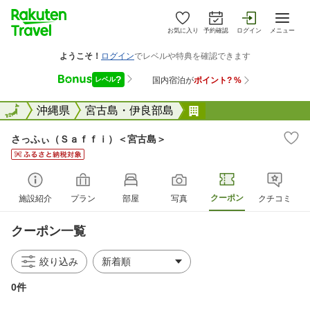
お気に入り
予約確認
ログイン
メニュー
全国
全国
沖縄県
宮古島・伊良部島
さっふぃ（Ｓａｆｆ
さっふぃ（Ｓａｆｆｉ）＜宮古島＞
クーポン
施設紹介
プラン
部屋
写真
クチコミ
クーポン一覧
絞り込み
0件