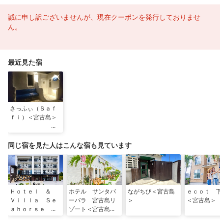
誠に申し訳ございませんが、現在クーポンを発行しておりませ
ん。
最近見た宿
さっふぃ（Ｓａｆ
ｆｉ）＜宮古島＞
同じ宿を見た人はこんな宿も見ています
Ｈｏｔｅｌ ＆
ホテル サンタバ
ながちび＜宮古島
ｅｃｏｔ 
Ｖｉｌｌａ Ｓｅ
ーバラ 宮古島リ
＞
＜宮古島＞
ａｈｏｒｓｅ Ｍ
ゾート＜宮古島＞
ＩＹＡＫＯＪＩＭ