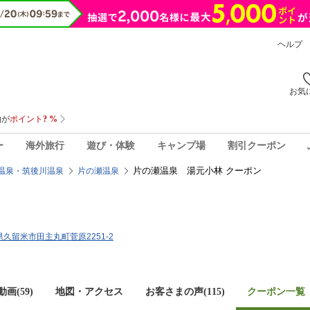
ヘルプ
お気
ー
海外旅行
遊び・体験
キャンプ場
割引クーポン
片の瀬温泉 湯元小林 クーポン
温泉・筑後川温泉
片の瀬温泉
岡県久留米市田主丸町菅原2251-2
画(59)
地図・アクセス
お客さまの声(
115
)
クーポン一覧