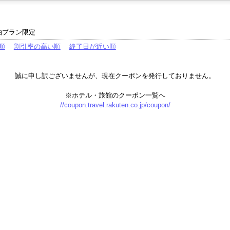
泊プラン限定
順
割引率の高い順
終了日が近い順
誠に申し訳ございませんが、現在クーポンを発行しておりません。
※ホテル・旅館のクーポン一覧へ
//coupon.travel.rakuten.co.jp/coupon/