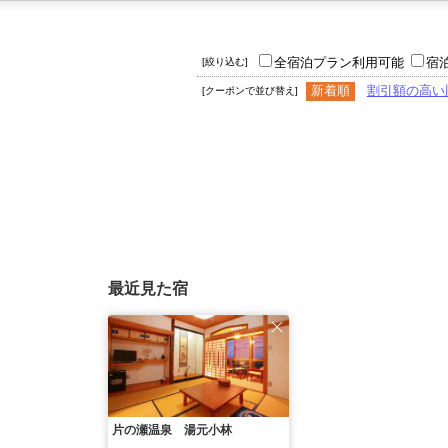
全宿泊プラン利用可能
宿
[絞り込む]
新着順
割引額の高い
[クーポンで並び替え]
最近見た宿
片の瀬温泉 湯元小林