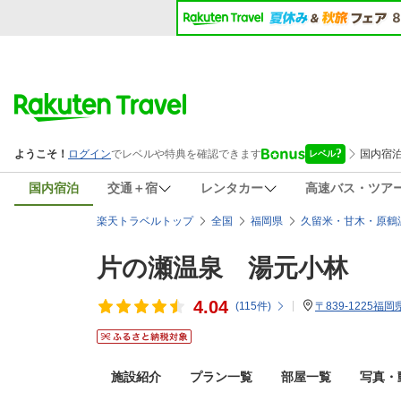
国内宿泊
交通＋宿
レンタカー
高速バス・ツア
楽天トラベルトップ
全国
福岡県
久留米・甘木・原鶴
片の瀬温泉 湯元小林
4.04
(
115
件)
〒839-1225福
施設紹介
プラン一覧
部屋一覧
写真・動