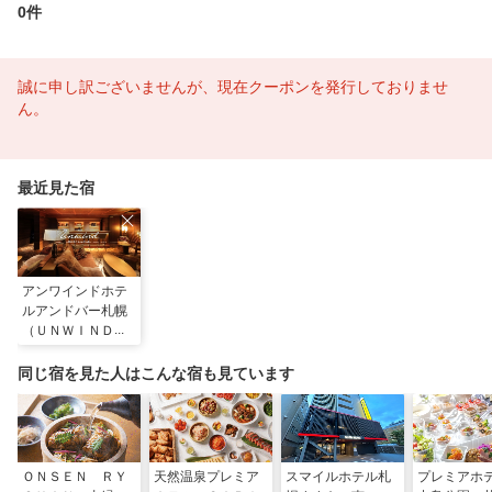
0件
誠に申し訳ございませんが、現在クーポンを発行しておりませ
ん。
最近見た宿
アンワインドホテ
ルアンドバー札幌
（ＵＮＷＩＮＤ
ＨＯＴＥＬ ＆
ＢＡＲ 札幌）
同じ宿を見た人はこんな宿も見ています
ＯＮＳＥＮ ＲＹ
天然温泉プレミア
スマイルホテル札
プレミア