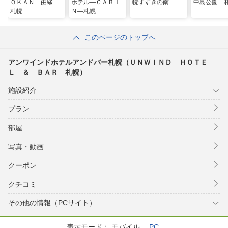
ＯＫＡＮ 由縁
ホテル―ＣＡＢＩ
幌すすきの南
中島公園 
札幌
Ｎ―札幌
このページのトップへ
アンワインドホテルアンドバー札幌（ＵＮＷＩＮＤ ＨＯＴＥ
Ｌ ＆ ＢＡＲ 札幌）
施設紹介
プラン
部屋
写真・動画
クーポン
クチコミ
その他の情報（PCサイト）
表示モード：
モバイル
PC