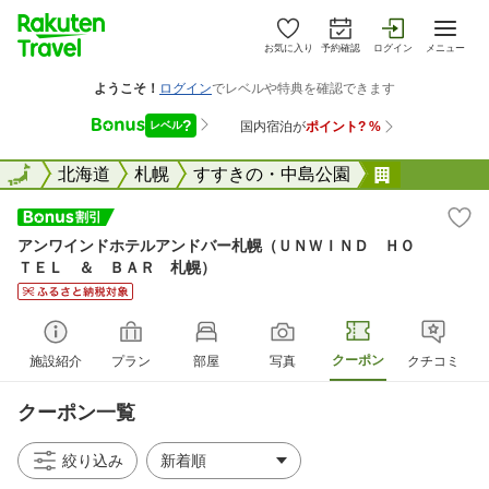
お気に入り
予約確認
ログイン
メニュー
全国
全国
北海道
札幌
すすきの・中島公園
アンワイン
アンワインドホテルアンドバー札幌（ＵＮＷＩＮＤ ＨＯ
ＴＥＬ ＆ ＢＡＲ 札幌）
クーポン
施設紹介
プラン
部屋
写真
クチコミ
クーポン一覧
絞り込み