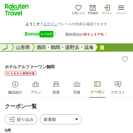
お気に入り
予約確認
ログイン
メニュー
全国
全国
山形県
酒田・鶴岡・湯野浜・温海
ホテルアル
ホテルアルファーワン鶴岡
クーポン
施設紹介
プラン
部屋
写真
クチコミ
クーポン一覧
絞り込み
0件