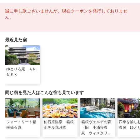
誠に申し訳ございませんが、現在クーポンを発行しておりませ
ん。
最近見た宿
ゆとりろ庵 ＡＮ
ＮＥＸ
同じ宿を見た人はこんな宿も見ています
フォートリート箱
仙石原温泉 箱根
箱根ヴェルデの森
四季を愉し
根仙石原
ホテル花月園
（旧 小涌谷温
温泉 ゆと
泉 ウィスタリア
ンライフクラブ