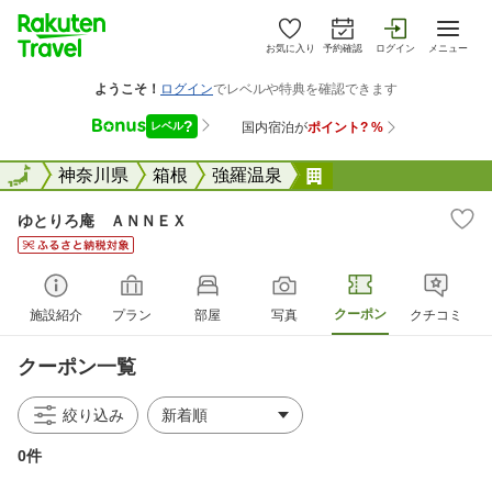
お気に入り
予約確認
ログイン
メニュー
全国
全国
神奈川県
箱根
強羅温泉
ゆとりろ庵 ＡＮＮ
ゆとりろ庵 ＡＮＮＥＸ
クーポン
施設紹介
プラン
部屋
写真
クチコミ
クーポン一覧
絞り込み
0件