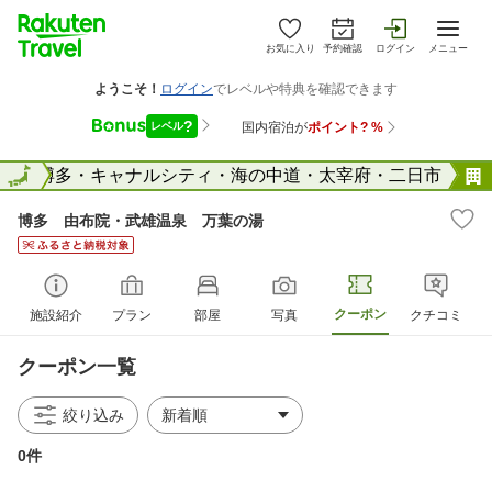
お気に入り
予約確認
ログイン
メニュー
県
全国
博多・キャナルシティ・海の中道・太宰府・二日市
博多 由布院・武雄温泉 万葉の湯
クーポン
施設紹介
プラン
部屋
写真
クチコミ
クーポン一覧
絞り込み
0件