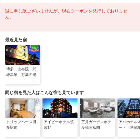
誠に申し訳ございませんが、現在クーポンを発行しておりませ
ん。
最近見た宿
博多 由布院・武
雄温泉 万葉の湯
同じ宿を見た人はこんな宿も見ています
トリップベース博
アイビーホテル筑
三井ガーデンホテ
アパホテル
多駅前
紫野
ル福岡祇園
ート〈博多