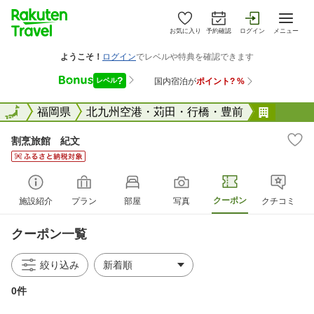
お気に入り
予約確認
ログイン
メニュー
全国
全国
福岡県
北九州空港・苅田・行橋・豊前
割烹旅
割烹旅館 紀文
クーポン
施設紹介
プラン
部屋
写真
クチコミ
クーポン一覧
絞り込み
0件