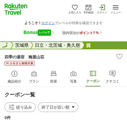
お気に入り
予約確認
ログイン
メニュー
全国
全国
茨城県
日立・北茨城・奥久慈
四季の湯宿 梅
四季の湯宿 梅屋山荘
クーポン
施設紹介
プラン
部屋
写真
クチコミ
クーポン一覧
絞り込み
0件