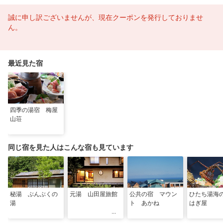
誠に申し訳ございませんが、現在クーポンを発行しておりませ
ん。
最近見た宿
四季の湯宿 梅屋
山荘
同じ宿を見た人はこんな宿も見ています
秘湯 ぶんぶくの
元湯 山田屋旅館
公共の宿 マウン
ひたち湯
湯
ト あかね
はぎ屋