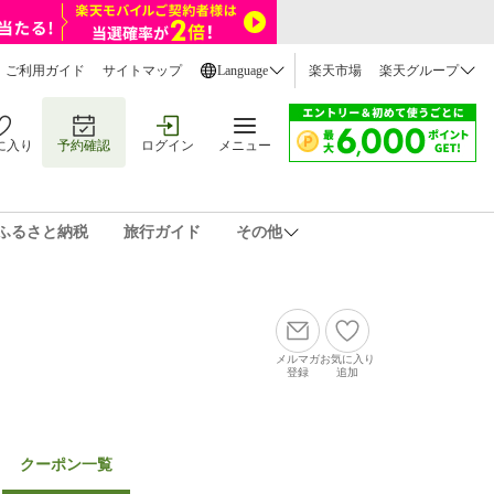
ご利用ガイド
サイトマップ
Language
楽天市場
楽天グループ
に入り
予約確認
ログイン
メニュー
ふるさと納税
旅行ガイド
その他
メルマガ
お気に入り
登録
追加
クーポン一覧