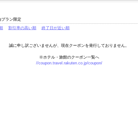
泊プラン限定
順
割引率の高い順
終了日が近い順
誠に申し訳ございませんが、現在クーポンを発行しておりません。
※ホテル・旅館のクーポン一覧へ
//coupon.travel.rakuten.co.jp/coupon/