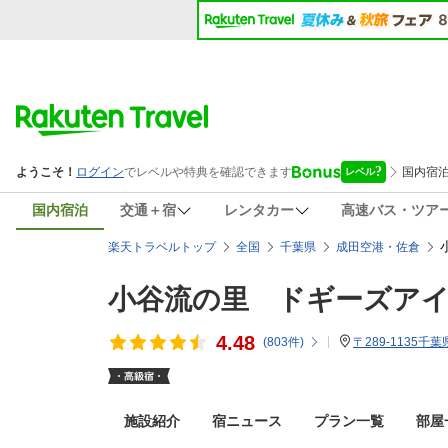
国内宿泊
交通＋宿
レンタカー
高速バス・ツア
楽天トラベルトップ
全国
千葉県
成田空港・佐倉
小谷流の里 ドギーズア
4.48
(
803
件)
〒289-1135千
施設紹介
宿ニュース
プラン一覧
部屋