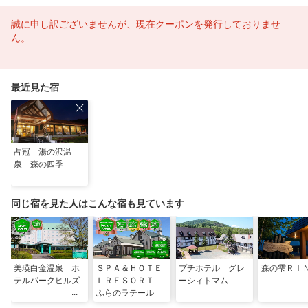
誠に申し訳ございませんが、現在クーポンを発行しておりませ
ん。
最近見た宿
占冠 湯の沢温
泉 森の四季
同じ宿を見た人はこんな宿も見ています
美瑛白金温泉 ホ
ＳＰＡ＆ＨＯＴＥ
プチホテル グレ
森の雫ＲＩ
テルパークヒルズ
ＬＲＥＳＯＲＴ
ーシィトマム
ふらのラテール