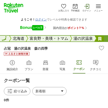
お気に入り
予約確認
ログイン
メニュー
全国
全国
北海道
富良野・美瑛・トマム
湯の沢温泉
占
占冠 湯の沢温泉 森の四季
クーポン
施設紹介
プラン
部屋
写真
クチコミ
クーポン一覧
絞り込み
0件