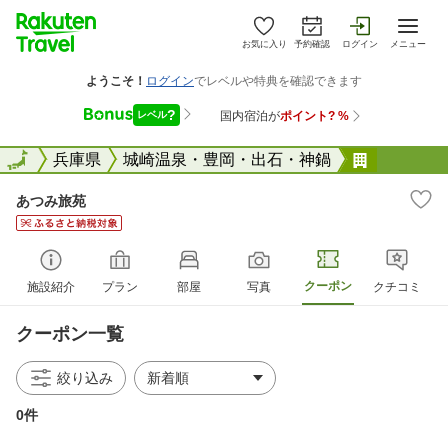
お気に入り
予約確認
ログイン
メニュー
全国
全国
兵庫県
城崎温泉・豊岡・出石・神鍋
あつみ旅
あつみ旅苑
クーポン
施設紹介
プラン
部屋
写真
クチコミ
クーポン一覧
絞り込み
0件