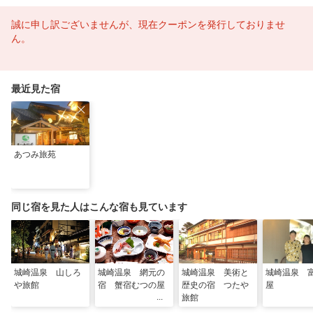
誠に申し訳ございませんが、現在クーポンを発行しておりませ
ん。
最近見た宿
あつみ旅苑
同じ宿を見た人はこんな宿も見ています
城崎温泉 山しろ
城崎温泉 網元の
城崎温泉 美術と
城崎温泉 
や旅館
宿 蟹宿むつの屋
歴史の宿 つたや
屋
旅館