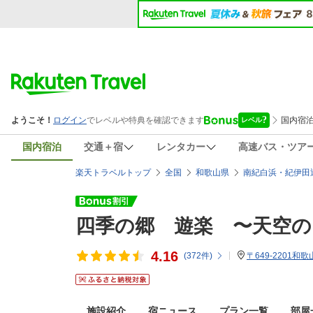
国内宿泊
交通＋宿
レンタカー
高速バス・ツア
楽天トラベルトップ
全国
和歌山県
南紀白浜・紀伊田
四季の郷 遊楽 〜天空の
4.16
(
372
件)
〒649-2201和
施設紹介
宿ニュース
プラン一覧
部屋