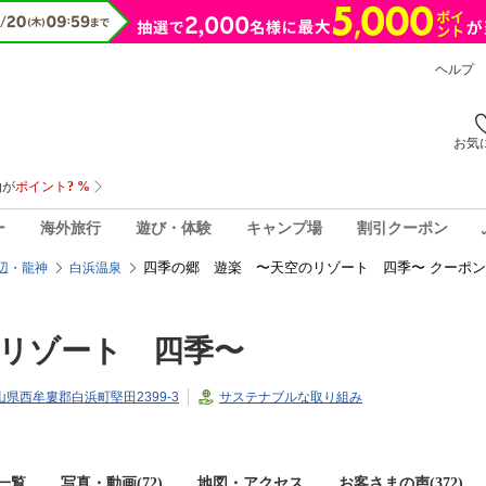
ヘルプ
お気
ー
海外旅行
遊び・体験
キャンプ場
割引クーポン
四季の郷 遊楽 〜天空のリゾート 四季〜 クーポン
辺・龍神
白浜温泉
リゾート 四季〜
歌山県西牟婁郡白浜町堅田2399-3
サステナブルな取り組み
一覧
写真・動画(72)
地図・アクセス
お客さまの声(
372
)