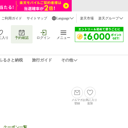
ご利用ガイド
サイトマップ
Language
楽天市場
楽天グループ
に入り
予約確認
ログイン
メニュー
ふるさと納税
旅行ガイド
その他
メルマガ
お気に入り
登録
追加
クーポン一覧