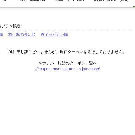
泊プラン限定
順
割引率の高い順
終了日が近い順
誠に申し訳ございませんが、現在クーポンを発行しておりません。
※ホテル・旅館のクーポン一覧へ
//coupon.travel.rakuten.co.jp/coupon/