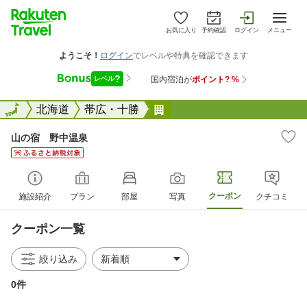
お気に入り
予約確認
ログイン
メニュー
全国
全国
北海道
帯広・十勝
山の宿 野中温泉
山の宿 野中温泉
クーポン
施設紹介
プラン
部屋
写真
クチコミ
クーポン一覧
絞り込み
0件