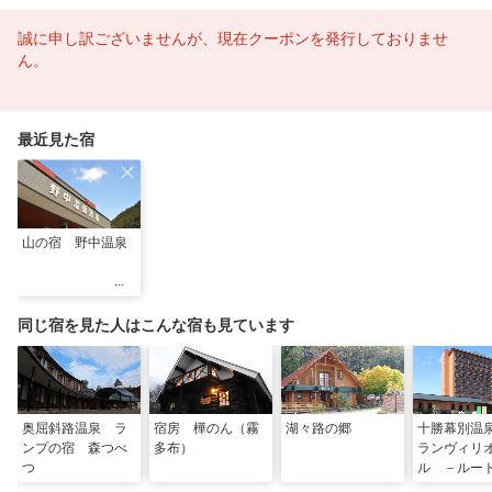
誠に申し訳ございませんが、現在クーポンを発行しておりませ
ん。
最近見た宿
山の宿 野中温泉
同じ宿を見た人はこんな宿も見ています
奥屈斜路温泉 ラ
宿房 樺のん（霧
湖々路の郷
十勝幕別温
ンプの宿 森つべ
多布）
ランヴィリ
つ
ル －ルー
ホテルズ－