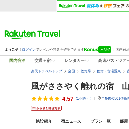
国内宿泊
交通＋宿
レンタカー
高速バス・ツア
楽天トラベルトップ
全国
佐賀県
佐賀・古湯温泉
風がささやく離れの宿 
4.57
(
144
件)
〒840-0501佐
施設紹介
宿ニュース
プラン一覧
部屋