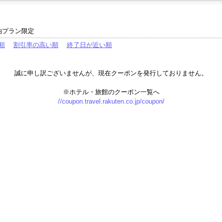
泊プラン限定
順
割引率の高い順
終了日が近い順
誠に申し訳ございませんが、現在クーポンを発行しておりません。
※ホテル・旅館のクーポン一覧へ
//coupon.travel.rakuten.co.jp/coupon/