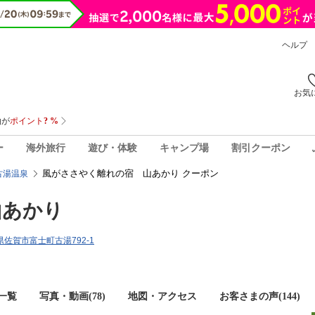
ヘルプ
お気
ー
海外旅行
遊び・体験
キャンプ場
割引クーポン
風がささやく離れの宿 山あかり クーポン
古湯温泉
山あかり
賀県佐賀市富士町古湯792-1
一覧
写真・動画(78)
地図・アクセス
お客さまの声(
144
)