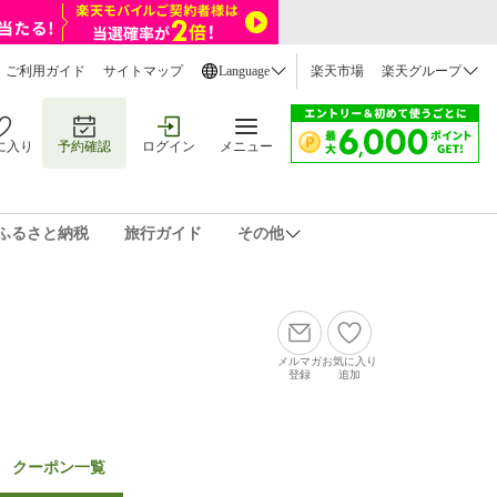
ご利用ガイド
サイトマップ
Language
楽天市場
楽天グループ
に入り
予約確認
ログイン
メニュー
ふるさと納税
旅行ガイド
その他
メルマガ
お気に入り
登録
追加
クーポン一覧