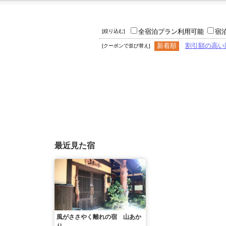
全宿泊プラン利用可能
宿
[絞り込む]
新着順
割引額の高い
[クーポンで並び替え]
最近見た宿
風がささやく離れの宿 山あか