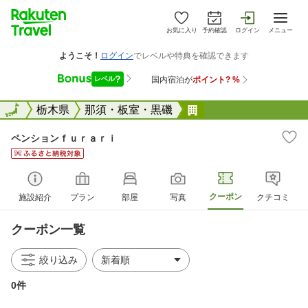
お気に入り
予約確認
ログイン
メニュー
全国
全国
栃木県
那須・板室・黒磯
ペンションｆｕｒａ
ペンションｆｕｒａｒｉ
クーポン
施設紹介
プラン
部屋
写真
クチコミ
クーポン一覧
絞り込み
0件