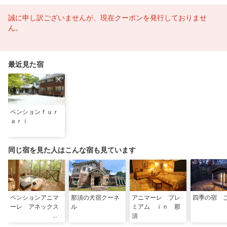
誠に申し訳ございませんが、現在クーポンを発行しておりませ
ん。
最近見た宿
ペンションｆｕｒ
ａｒｉ
同じ宿を見た人はこんな宿も見ています
ペンションアニマ
那須の犬宿クーネ
アニマーレ プレ
四季の宿 
ーレ アネックス
ル
ミアム ｉｎ 那
須