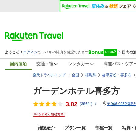
国内宿泊
交通＋宿
レンタカー
高速バス・ツア
楽天トラベルトップ
全国
福島県
会津若松・喜多方
ガーデンホテル喜多方
3.82
(
386
件)
〒966-0852福
施設紹介
プラン一覧
部屋一覧
写真・動