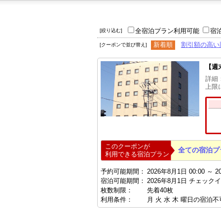
全宿泊プラン利用可能
宿
[絞り込む]
新着順
割引額の高い
[クーポンで並び替え]
【週
詳細
上限
このクーポンが
全ての宿泊プ
利用できる宿泊プラン
予約可能期間：
2026年8月1日 00:00 ～ 2
宿泊可能期間：
2026年8月1日 チェックイ
枚数制限：
先着40枚
利用条件：
月 火 水 木 曜日の宿泊不