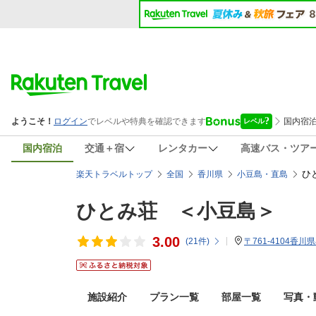
国内宿泊
交通＋宿
レンタカー
高速バス・ツア
ひ
楽天トラベルトップ
全国
香川県
小豆島・直島
ひとみ荘 ＜小豆島＞
3.00
(
21
件)
〒761-4104香川
施設紹介
プラン一覧
部屋一覧
写真・動