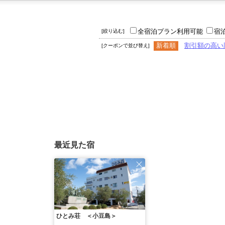
全宿泊プラン利用可能
宿
[絞り込む]
新着順
割引額の高い
[クーポンで並び替え]
最近見た宿
ひとみ荘 ＜小豆島＞