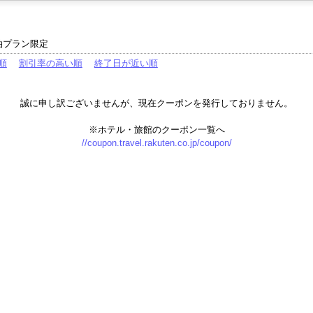
泊プラン限定
順
割引率の高い順
終了日が近い順
誠に申し訳ございませんが、現在クーポンを発行しておりません。
※ホテル・旅館のクーポン一覧へ
//coupon.travel.rakuten.co.jp/coupon/