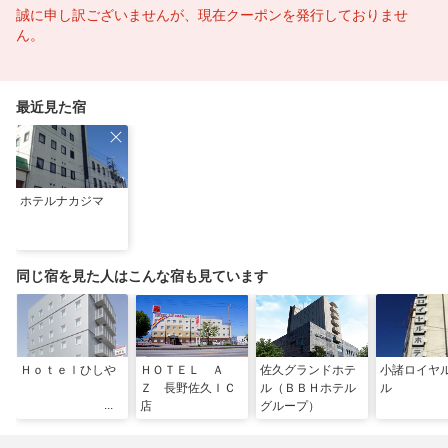
誠に申し訳ございませんが、現在クーポンを発行しておりませ
ん。
最近見た宿
ホテルナカジマ
同じ宿を見た人はこんな宿も見ています
Ｈｏｔｅｌひしや
ＨＯＴＥＬ Ａ
佐久グランドホテ
小諸ロイヤ
Ｚ 長野佐久ＩＣ
ル（ＢＢＨホテル
ル
店
グループ）