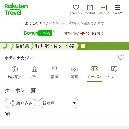
お気に入り
予約確認
ログイン
メニュー
全国
全国
長野県
軽井沢・佐久･小諸
ホテルナカジマ
ホテルナカジマ
クーポン
施設紹介
プラン
部屋
写真
クチコミ
クーポン一覧
絞り込み
0件