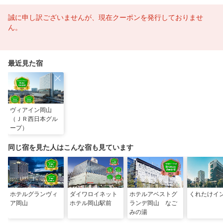
誠に申し訳ございませんが、現在クーポンを発行しておりませ
ん。
最近見た宿
ヴィアイン岡山
（ＪＲ西日本グル
ープ）
同じ宿を見た人はこんな宿も見ています
ホテルグランヴィ
ダイワロイネット
ホテルアベストグ
くれたけイ
ア岡山
ホテル岡山駅前
ランデ岡山 なご
みの湯