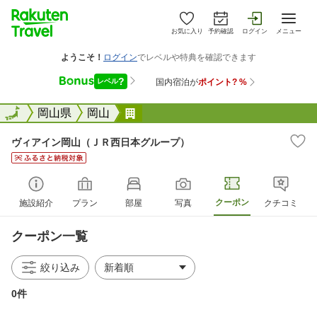
お気に入り
予約確認
ログイン
メニュー
全国
全国
岡山県
岡山
ヴィアイン岡山（ＪＲ西日本グル
ヴィアイン岡山（ＪＲ西日本グループ）
クーポン
施設紹介
プラン
部屋
写真
クチコミ
クーポン一覧
絞り込み
0件