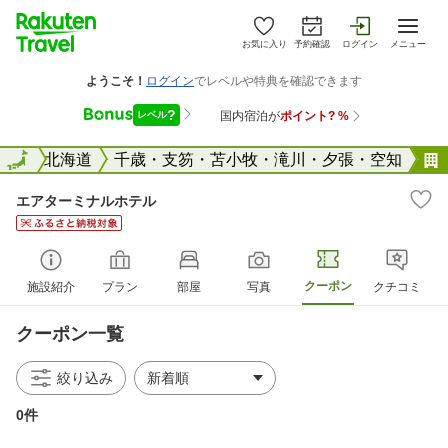
お気に入り
予約確認
ログイン
メニュー
全国
全国
北海道
千歳・支笏・苫小牧・滝川・夕張・空知
エアターミナルホテル
クーポン
施設紹介
プラン
部屋
写真
クチコミ
クーポン一覧
絞り込み
0件