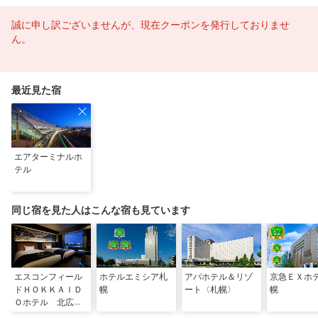
誠に申し訳ございませんが、現在クーポンを発行しておりませ
ん。
最近見た宿
エアターミナルホ
テル
同じ宿を見た人はこんな宿も見ています
エスコンフィール
ホテルエミシア札
アパホテル＆リゾ
京急ＥＸホ
ドＨＯＫＫＡＩＤ
幌
ート〈札幌〉
幌
Ｏホテル 北広島
駅前