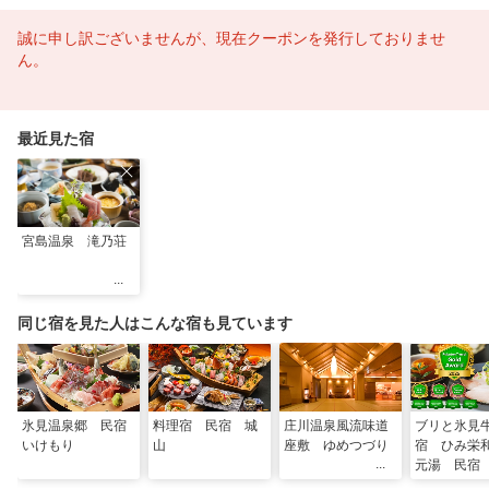
誠に申し訳ございませんが、現在クーポンを発行しておりませ
ん。
最近見た宿
宮島温泉 滝乃荘
同じ宿を見た人はこんな宿も見ています
氷見温泉郷 民宿
料理宿 民宿 城
庄川温泉風流味道
ブリと氷見
いけもり
山
座敷 ゆめつづり
宿 ひみ栄
元湯 民宿