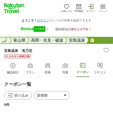
お気に入り
予約確認
ログイン
メニュー
全国
全国
富山県
高岡・氷見・砺波
宮島温泉
宮島温泉
宮島温泉 滝乃荘
クーポン
施設紹介
プラン
部屋
写真
クチコミ
クーポン一覧
絞り込み
0件