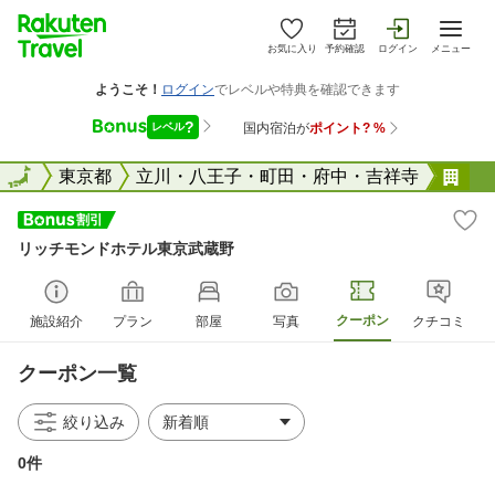
お気に入り
予約確認
ログイン
メニュー
全国
全国
東京都
立川・八王子・町田・府中・吉祥寺
リ
リッチモンドホテル東京武蔵野
クーポン
施設紹介
プラン
部屋
写真
クチコミ
クーポン一覧
絞り込み
0件