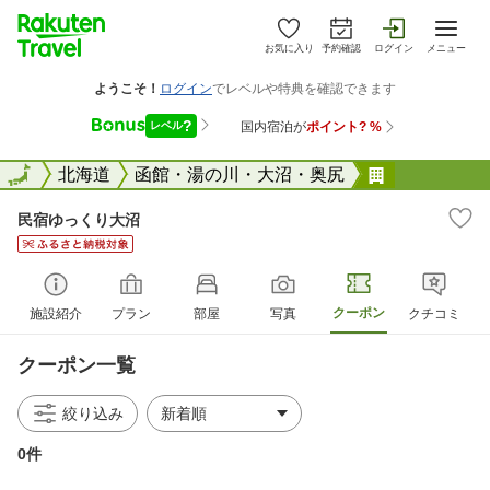
お気に入り
予約確認
ログイン
メニュー
全国
全国
北海道
函館・湯の川・大沼・奥尻
民宿ゆっく
民宿ゆっくり大沼
クーポン
施設紹介
プラン
部屋
写真
クチコミ
クーポン一覧
絞り込み
0件