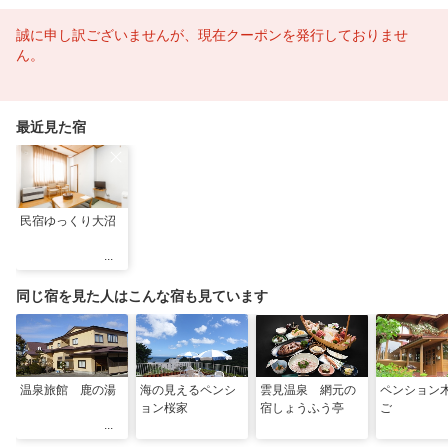
誠に申し訳ございませんが、現在クーポンを発行しておりませ
ん。
最近見た宿
民宿ゆっくり大沼
同じ宿を見た人はこんな宿も見ています
温泉旅館 鹿の湯
海の見えるペンシ
雲見温泉 網元の
ペンション
ョン桜家
宿しょうふう亭
ご