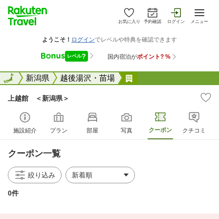
お気に入り
予約確認
ログイン
メニュー
全国
全国
新潟県
越後湯沢・苗場
上越館 ＜新潟県＞
上越館 ＜新潟県＞
クーポン
施設紹介
プラン
部屋
写真
クチコミ
クーポン一覧
絞り込み
0件