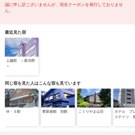
誠に申し訳ございませんが、現在クーポンを発行しておりませ
ん。
最近見た宿
上越館 ＜新潟県
＞
同じ宿を見た人はこんな宿も見ています
Ｍ・Ｓ館
豊新旅館 別館
こぐりやま山荘
ホテル プ
ステイツ 