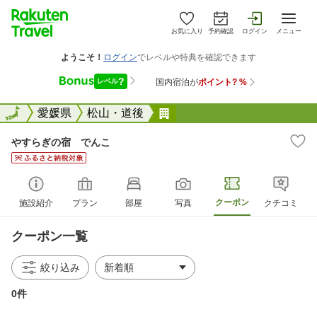
お気に入り
予約確認
ログイン
メニュー
全国
全国
愛媛県
松山・道後
やすらぎの宿 でんこ
やすらぎの宿 でんこ
クーポン
施設紹介
プラン
部屋
写真
クチコミ
クーポン一覧
絞り込み
0件