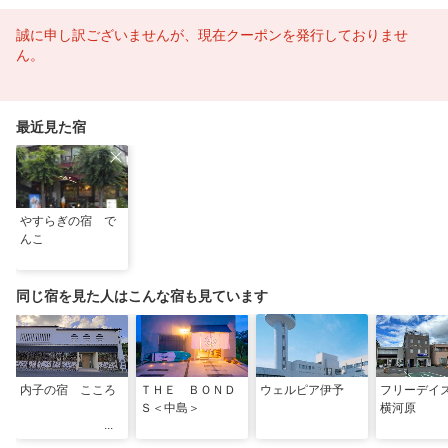
誠に申し訳ございませんが、現在クーポンを発行しておりませ
ん。
最近見た宿
やすらぎの宿 で
んこ
同じ宿を見た人はこんな宿も見ています
内子の宿 こころ
ＴＨＥ ＢＯＮＤ
ウェルピア伊予
フリーデイ
Ｓ＜中島＞
横河原