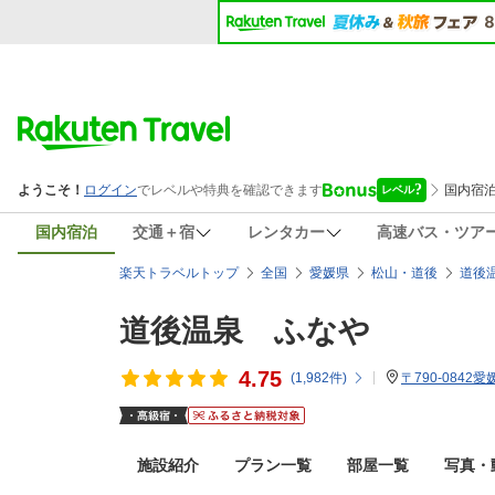
国内宿泊
交通＋宿
レンタカー
高速バス・ツア
楽天トラベルトップ
全国
愛媛県
松山・道後
道後
道後温泉 ふなや
4.75
(
1,982
件)
〒790-0842
施設紹介
プラン一覧
部屋一覧
写真・動