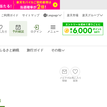
ご利用ガイド
サイトマップ
Language
楽天市場
楽天グループ
に入り
予約確認
ログイン
メニュー
ふるさと納税
旅行ガイド
その他
メルマガ
お気に入り
登録
追加
覧