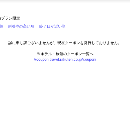
泊プラン限定
順
割引率の高い順
終了日が近い順
誠に申し訳ございませんが、現在クーポンを発行しておりません。
※ホテル・旅館のクーポン一覧へ
//coupon.travel.rakuten.co.jp/coupon/