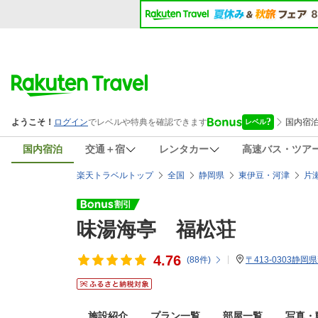
国内宿泊
交通＋宿
レンタカー
高速バス・ツア
楽天トラベルトップ
全国
静岡県
東伊豆・河津
片
味湯海亭 福松荘
4.76
(
88
件)
〒413-0303静
施設紹介
プラン一覧
部屋一覧
写真・動