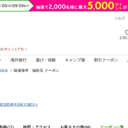
ヘルプ
お気
ー
海外旅行
遊び・体験
キャンプ場
割引クーポン
味湯海亭 福松荘 クーポン
瀬温泉
岡県賀茂郡東伊豆町片瀬53-1
画(57)
地図・アクセス
お客さまの声(
88
)
クーポン一覧