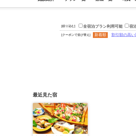
全宿泊プラン利用可能
宿
[絞り込む]
新着順
割引額の高い
[クーポンで並び替え]
最近見た宿