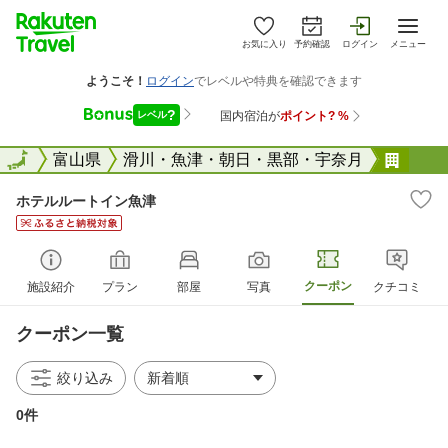
お気に入り
予約確認
ログイン
メニュー
全国
全国
富山県
滑川・魚津・朝日・黒部・宇奈月
ホテ
ホテルルートイン魚津
クーポン
施設紹介
プラン
部屋
写真
クチコミ
クーポン一覧
絞り込み
0件