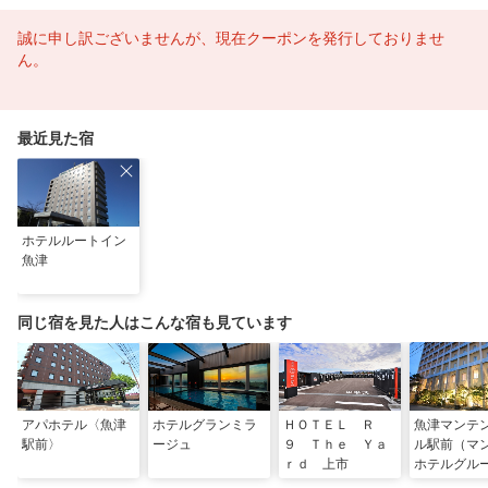
誠に申し訳ございませんが、現在クーポンを発行しておりませ
ん。
最近見た宿
ホテルルートイン
魚津
同じ宿を見た人はこんな宿も見ています
アパホテル〈魚津
ホテルグランミラ
ＨＯＴＥＬ Ｒ
魚津マンテ
駅前〉
ージュ
９ Ｔｈｅ Ｙａ
ル駅前（マ
ｒｄ 上市
ホテルグル