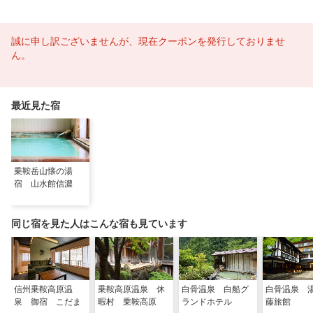
誠に申し訳ございませんが、現在クーポンを発行しておりませ
ん。
最近見た宿
乗鞍岳山懐の湯
宿 山水館信濃
同じ宿を見た人はこんな宿も見ています
信州乗鞍高原温
乗鞍高原温泉 休
白骨温泉 白船グ
白骨温泉 
泉 御宿 こだま
暇村 乗鞍高原
ランドホテル
藤旅館