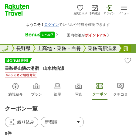
お気に入り
予約確認
ログイン
メニュー
全国
全国
長野県
上高地・乗鞍・白骨
乗鞍高原温泉
乗
乗鞍岳山懐の湯宿 山水館信濃
クーポン
施設紹介
プラン
部屋
写真
クチコミ
クーポン一覧
絞り込み
0件