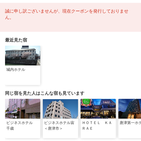
誠に申し訳ございませんが、現在クーポンを発行しておりませ
ん。
最近見た宿
城内ホテル
同じ宿を見た人はこんな宿も見ています
ビジネスホテル
ビジネスホテル宙
ＨＯＴＥＬ ＫＡ
唐津第一ホ
千歳
＜唐津市＞
ＲＡＥ