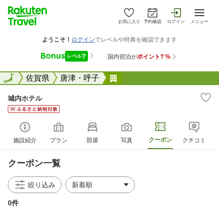
お気に入り
予約確認
ログイン
メニュー
全国
全国
佐賀県
唐津・呼子
城内ホテル
城内ホテル
クーポン
施設紹介
プラン
部屋
写真
クチコミ
クーポン一覧
絞り込み
0件