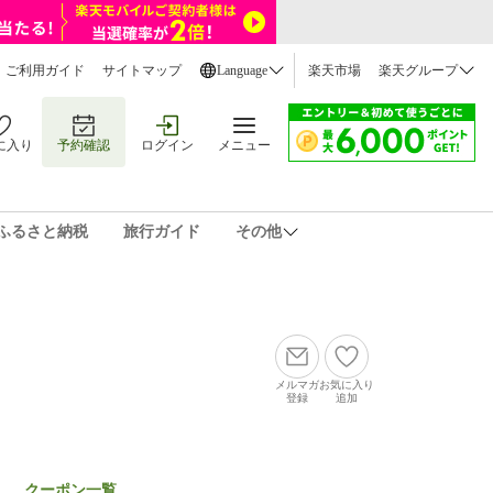
ご利用ガイド
サイトマップ
Language
楽天市場
楽天グループ
に入り
予約確認
ログイン
メニュー
ふるさと納税
旅行ガイド
その他
メルマガ
お気に入り
登録
追加
クーポン一覧