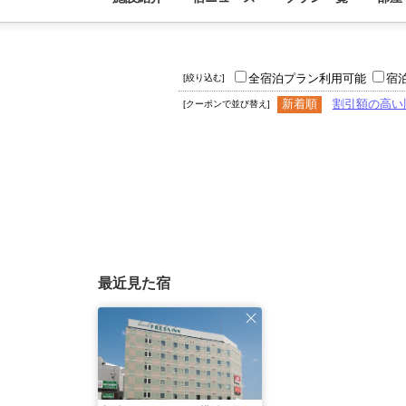
全宿泊プラン利用可能
宿
[絞り込む]
新着順
割引額の高い
[クーポンで並び替え]
最近見た宿