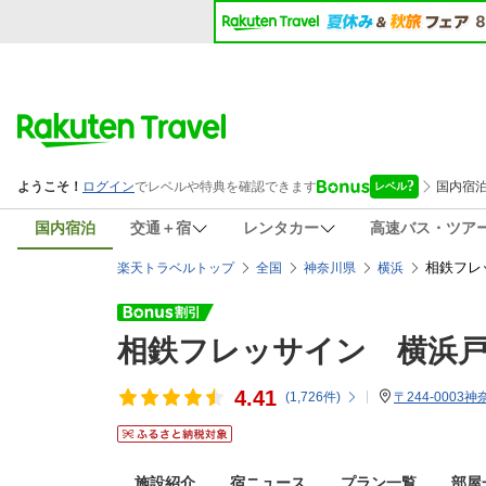
国内宿泊
交通＋宿
レンタカー
高速バス・ツア
相鉄フレ
楽天トラベルトップ
全国
神奈川県
横浜
相鉄フレッサイン 横浜
4.41
(
1,726
件)
〒244-000
施設紹介
宿ニュース
プラン一覧
部屋