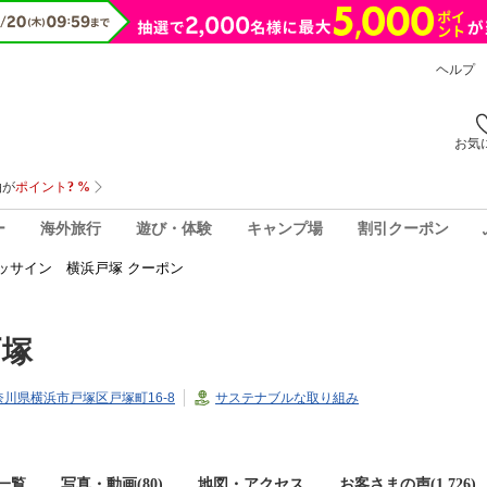
ヘルプ
お気
ー
海外旅行
遊び・体験
キャンプ場
割引クーポン
ッサイン 横浜戸塚 クーポン
戸塚
3神奈川県横浜市戸塚区戸塚町16-8
サステナブルな取り組み
一覧
写真・動画(80)
地図・アクセス
お客さまの声(
1,726
)